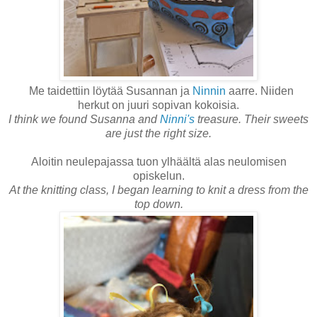
Me taidettiin löytää Susannan ja
Ninnin
aarre. Niiden
herkut on juuri sopivan kokoisia.
I think we found Susanna and
Ninni's
treasure. Their sweets
are just the right size.
Aloitin neulepajassa tuon ylhäältä alas neulomisen
opiskelun.
At the knitting class, I began learning to knit a dress from the
top down.