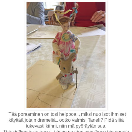
Tää poraaminen on tosi helppoa... miksi nuo isot ihmiset
käyttää jotain dremeliä.. ootko valmis, Taneli? Pidä siitä
tukevasti kiinni, niin mä pyöräytän sua.
This drilling is so easy... I have no idea why those big people