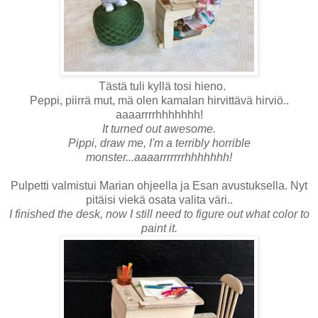
Tästä tuli kyllä tosi hieno.
Peppi, piirrä mut, mä olen kamalan hirvittävä hirviö..
aaaarrrrhhhhhhh!
It turned out awesome.
Pippi, draw me, I'm a terribly horrible
monster...aaaarrrrrrrhhhhhhh!
Pulpetti valmistui Marian ohjeella ja Esan avustuksella. Nyt
pitäisi viekä osata valita väri..
I finished the desk, now I still need to figure out what color to
paint it.