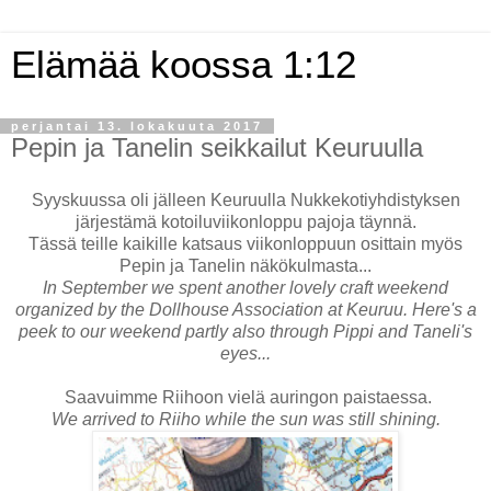
Elämää koossa 1:12
perjantai 13. lokakuuta 2017
Pepin ja Tanelin seikkailut Keuruulla
Syyskuussa oli jälleen Keuruulla Nukkekotiyhdistyksen
järjestämä kotoiluviikonloppu pajoja täynnä.
Tässä teille kaikille katsaus viikonloppuun osittain myös
Pepin ja Tanelin näkökulmasta...
In September we spent another lovely craft weekend
organized by the Dollhouse Association at Keuruu. Here's a
peek to our weekend partly also through Pippi and Taneli's
eyes...
Saavuimme Riihoon vielä auringon paistaessa.
We arrived to Riiho while the sun was still shining.